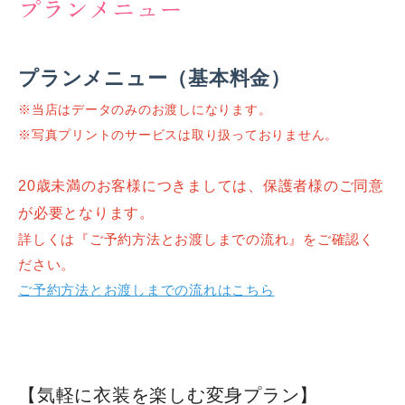
プランメニュー
魏晋南北朝時代
プランメニュー（基本料金）
隋代・唐代
※当店はデータのみのお渡しになります。
五代十国時代
※写真プリントのサービスは取り扱っておりません。
宋代
20歳未満のお客様につきましては、保護者様のご同意
が必要となります。
明代
詳しくは『ご予約方法とお渡しまでの流れ』をご確認く
清代
ださい。
ご予約方法とお渡しまでの流れはこちら
ツインプラン衣裳メニュー
シリーズ別衣裳メニュー
【気軽に衣装を楽しむ変身プラン】