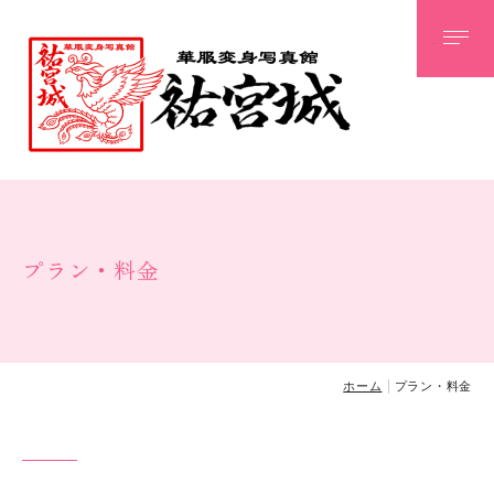
当店のフォト＆アートとは
お客様華服変身ギャラリー
祐宮城オリジナルフォトグッズ
プラン・料金
時代別衣裳メニュー
殷代
春秋戦国時代
ホーム
プラン・料金
秦代
漢代