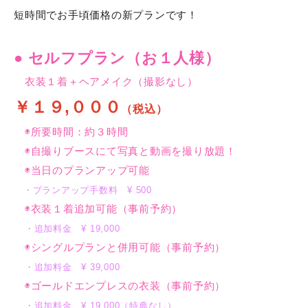
短時間でお手頃価格の新プランです！
プラン・料金
● セルフプラン（お１人様）
衣装１着＋ヘアメイク（撮影なし）
ご予約方法とお渡しまでの流れ
￥１９,０００
（税込）
営業日カレンダー
◉所要時間：約３時間
◉自撮りブースにて写真と動画を撮り放題！
◉当日のプランアップ可能
よくあるご質問
・プランアップ手数料 ¥ 500
◉衣装１着追加可能（事前予約）
・追加料金 ¥ 19,000
PROFILE
◉シングルプランと併用可能
（事前予約）
・追加料金
¥ 39,000
◉ゴールドエンプレスの衣装
（事前予約）
ACCESS
・追加料金
¥
19,000（特典なし）